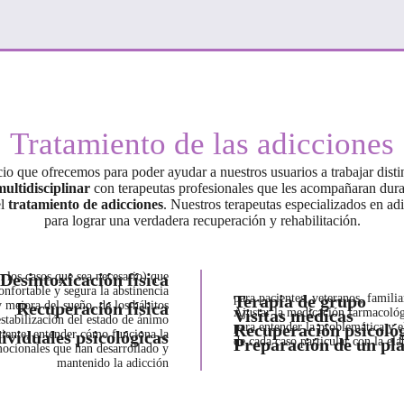
Tratamiento de las adicciones
io que ofrecemos para poder ayudar a nuestros usuarios a trabajar disti
ultidisciplinar
con terapeutas profesionales que les acompañaran duran
el
tratamiento de adicciones
. Nuestros terapeutas especializados en a
para lograr una verdadera recuperación y rehabilitación.
 los casos que sea necesario) que
Desintoxicación física
nfortable y segura la abstinencia
Terapia de grupo
para pacientes, veteranos, familia
y mejora del sueño, de los hábitos
Recuperación física
Visitas médicas
Ajustar la medicación farmacoló
estabilización del estado de ánimo
Recuperación psicoló
para entender la problemática y e
aciente, entender cómo funciona la
dividuales psicológicas
Preparación de un pla
de cada caso particular con la el
mocionales que han desarrollado y
mantenido la adicción