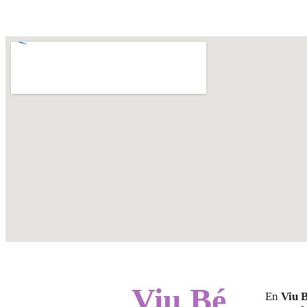
Viu Bé
En
Viu 