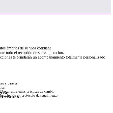
ntos ámbitos de su vida cotidiana,
te todo el recorrido de su recuperación.
dicciones te brindarán un acompañamiento totalmente personalizado
res y parejas
gica
gica
laborar estrategias prácticas de cambio
n realista
aboración de un protocolo de seguimiento