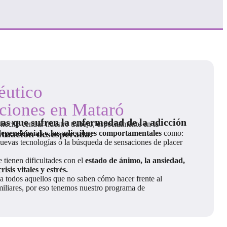
éutico
cciones en Mataró
as que sufren la enfermedad de la adicción
hecho centrar nuestro trabajo, especialmente en la
situación desesperada.
dependencias y las adicciones comportamentales
como:
 nuevas tecnologías o la búsqueda de sensaciones de placer
tienen dificultades con el
estado de ánimo, la ansiedad,
sis vitales y estrés.
todos aquellos que no saben cómo hacer frente al
amiliares, por eso tenemos nuestro programa de