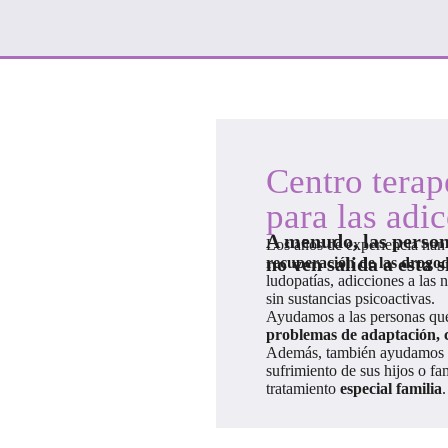
Centro terap
para las adi
A menudo, las person
Los años de experiencia han 
no ven salida a esta 
recuperación de las drogo
ludopatías, adicciones a las
sin sustancias psicoactivas.
Ayudamos a las personas que 
problemas de adaptación, cri
Además, también ayudamos a 
sufrimiento de sus hijos o f
tratamiento
especial familia
.