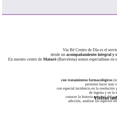
Viu Bé Centro de Día es el servic
desde un
acompañamiento integral y m
En nuestro centro de
Mataró
(Barcelona) somos especialistas en 
con tratamientos farmacológicos
(en
permiten hacer más co
con especial incidencia en la resolución 
de ingesta y en la 
conocer la historia personal del p
Visitas in
adicción, analizar los aspectos e