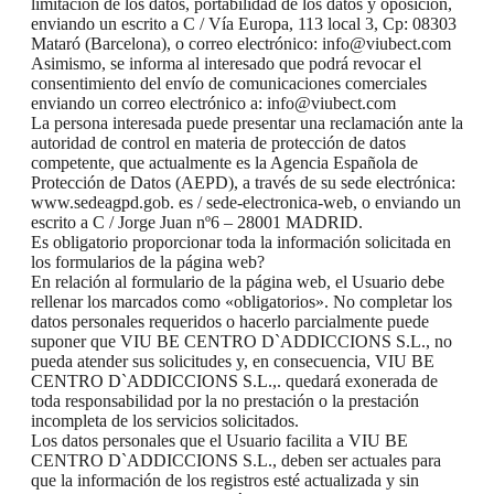
limitación de los datos, portabilidad de los datos y oposición,
enviando un escrito a C / Vía Europa, 113 local 3, Cp: 08303
Mataró (Barcelona), o correo electrónico: info@viubect.com
Asimismo, se informa al interesado que podrá revocar el
consentimiento del envío de comunicaciones comerciales
enviando un correo electrónico a: info@viubect.com
La persona interesada puede presentar una reclamación ante la
autoridad de control en materia de protección de datos
competente, que actualmente es la Agencia Española de
Protección de Datos (AEPD), a través de su sede electrónica:
www.sedeagpd.gob. es / sede-electronica-web, o enviando un
escrito a C / Jorge Juan nº6 – 28001 MADRID.
Es obligatorio proporcionar toda la información solicitada en
los formularios de la página web?
En relación al formulario de la página web, el Usuario debe
rellenar los marcados como «obligatorios». No completar los
datos personales requeridos o hacerlo parcialmente puede
suponer que VIU BE CENTRO D`ADDICCIONS S.L., no
pueda atender sus solicitudes y, en consecuencia, VIU BE
CENTRO D`ADDICCIONS S.L.,. quedará exonerada de
toda responsabilidad por la no prestación o la prestación
incompleta de los servicios solicitados.
Los datos personales que el Usuario facilita a VIU BE
CENTRO D`ADDICCIONS S.L., deben ser actuales para
que la información de los registros esté actualizada y sin