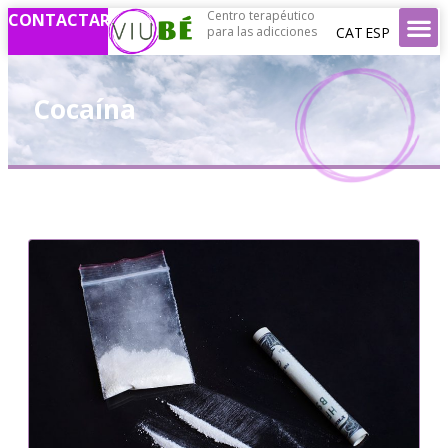
Centro terapéutico
CONTACTAR
CAT
ESP
para las adicciones
Cocaína