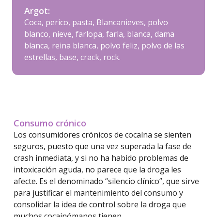
Argot:
Coca, perico, pasta, Blancanieves, polvo
blanco, nieve, farlopa, farla, blanca, dama
blanca, reina blanca, polvo feliz, polvo de las
estrellas, base, crack, rock.
Consumo crónico
Los consumidores crónicos de cocaína se sienten
seguros, puesto que una vez superada la fase de
crash inmediata, y si no ha habido problemas de
intoxicación aguda, no parece que la droga les
afecte. Es el denominado “silencio clínico”, que sirve
para justificar el mantenimiento del consumo y
consolidar la idea de control sobre la droga que
muchos cocainómanos tienen.