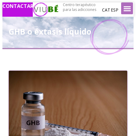
Centro terapéutico
CONTACTAR
CAT
ESP
para las adicciones
GHB o éxtasis líquido