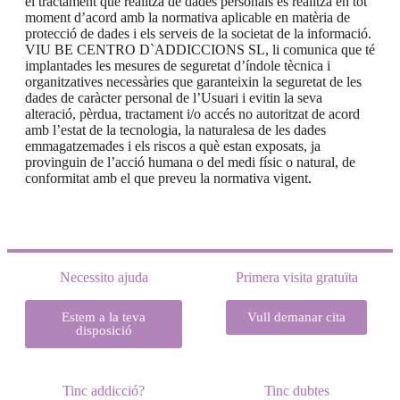
el tractament que realitza de dades personals es realitza en tot
moment d’acord amb la normativa aplicable en matèria de
protecció de dades i els serveis de la societat de la informació.
VIU BE CENTRO D`ADDICCIONS SL, li comunica que té
implantades les mesures de seguretat d’índole tècnica i
organitzatives necessàries que garanteixin la seguretat de les
dades de caràcter personal de l’Usuari i evitin la seva
alteració, pèrdua, tractament i/o accés no autoritzat de acord
amb l’estat de la tecnologia, la naturalesa de les dades
emmagatzemades i els riscos a què estan exposats, ja
provinguin de l’acció humana o del medi físic o natural, de
conformitat amb el que preveu la normativa vigent.
Necessito ajuda
Primera visita gratuïta
Estem a la teva
Vull demanar cita
disposició
Tinc addicció?
Tinc dubtes