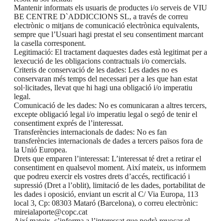
Mantenir informats els usuaris de productes i/o serveis de VIU
BE CENTRE D`ADDICCIONS SL, a través de correu
electrònic o mitjans de comunicació electrònica equivalents,
sempre que l’Usuari hagi prestat el seu consentiment marcant
la casella corresponent.
Legitimació: El tractament daquestes dades està legitimat per a
lexecució de les obligacions contractuals i/o comercials.
Criteris de conservació de les dades: Les dades no es
conservaran més temps del necessari per a les que han estat
sol·licitades, llevat que hi hagi una obligació i/o imperatiu
legal.
Comunicació de les dades: No es comunicaran a altres tercers,
excepte obligació legal i/o imperatiu legal o segó de tenir el
consentiment exprés de l’interessat.
Transferències internacionals de dades: No es fan
transferències internacionals de dades a tercers països fora de
la Unió Europea.
Drets que emparen l’interessat: L’interessat té dret a retirar el
consentiment en qualsevol moment. Així mateix, us informem
que podreu exercir els vostres drets d’accés, rectificació i
supressió (Dret a l’oblit), limitació de les dades, portabilitat de
les dades i oposició, enviant un escrit al C/ Via Europa, 113
local 3, Cp: 08303 Mataró (Barcelona), o correu electrònic:
mireialaporte@copc.cat
Així mateix, s’informa a l’interessat que podrà revocar el