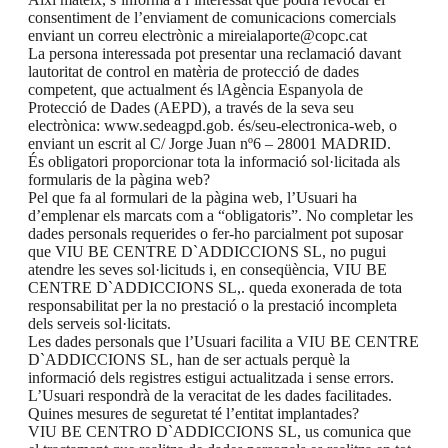
consentiment de l’enviament de comunicacions comercials
enviant un correu electrònic a mireialaporte@copc.cat
La persona interessada pot presentar una reclamació davant
lautoritat de control en matèria de protecció de dades
competent, que actualment és lAgència Espanyola de
Protecció de Dades (AEPD), a través de la seva seu
electrònica: www.sedeagpd.gob. és/seu-electronica-web, o
enviant un escrit al C/ Jorge Juan nº6 – 28001 MADRID.
És obligatori proporcionar tota la informació sol·licitada als
formularis de la pàgina web?
Pel que fa al formulari de la pàgina web, l’Usuari ha
d’emplenar els marcats com a “obligatoris”. No completar les
dades personals requerides o fer-ho parcialment pot suposar
que VIU BE CENTRE D`ADDICCIONS SL, no pugui
atendre les seves sol·licituds i, en conseqüència, VIU BE
CENTRE D`ADDICCIONS SL,. queda exonerada de tota
responsabilitat per la no prestació o la prestació incompleta
dels serveis sol·licitats.
Les dades personals que l’Usuari facilita a VIU BE CENTRE
D`ADDICCIONS SL, han de ser actuals perquè la
informació dels registres estigui actualitzada i sense errors.
L’Usuari respondrà de la veracitat de les dades facilitades.
Quines mesures de seguretat té l’entitat implantades?
VIU BE CENTRO D`ADDICCIONS SL, us comunica que