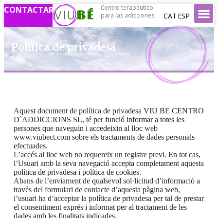
Centro terapéutico
CONTACTAR
CAT
ESP
para las adicciones
Política de privadesa
Aquest document de política de privadesa VIU BE CENTRO
D`ADDICCIONS SL, té per funció informar a totes les
persones que naveguin i accedeixin al lloc web
www.viubect.com sobre els tractaments de dades personals
efectuades.
L’accés al lloc web no requereix un registre previ. En tot cas,
l’Usuari amb la seva navegació accepta completament aquesta
política de privadesa i política de cookies.
Abans de l’enviament de qualsevol sol·licitud d’informació a
través del formulari de contacte d’aquesta pàgina web,
l’usuari ha d’acceptar la política de privadesa per tal de prestar
el consentiment exprés i informat per al tractament de les
dades amb les finalitats indicades.