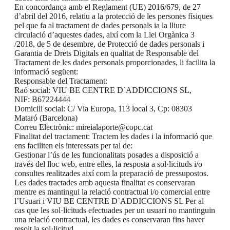
En concordança amb el Reglament (UE) 2016/679, de 27
d’abril del 2016, relatiu a la protecció de les persones físiques
pel que fa al tractament de dades personals ia la lliure
circulació d’aquestes dades, així com la Llei Orgànica 3
/2018, de 5 de desembre, de Protecció de dades personals i
Garantia de Drets Digitals en qualitat de Responsable del
Tractament de les dades personals proporcionades, li facilita la
informació següent:
Responsable del Tractament:
Raó social: VIU BE CENTRE D`ADDICCIONS SL,
NIF: B67224444
Domicili social: C/ Via Europa, 113 local 3, Cp: 08303
Mataró (Barcelona)
Correu Electrònic: mireialaporte@copc.cat
Finalitat del tractament: Tractem les dades i la informació que
ens faciliten els interessats per tal de:
Gestionar l’ús de les funcionalitats posades a disposició a
través del lloc web, entre elles, la resposta a sol·licituds i/o
consultes realitzades així com la preparació de pressupostos.
Les dades tractades amb aquesta finalitat es conservaran
mentre es mantingui la relació contractual i/o comercial entre
l’Usuari i VIU BE CENTRE D`ADDICCIONS SL Per al
cas que les sol·licituds efectuades per un usuari no mantinguin
una relació contractual, les dades es conservaran fins haver
resolt la sol·licitud.