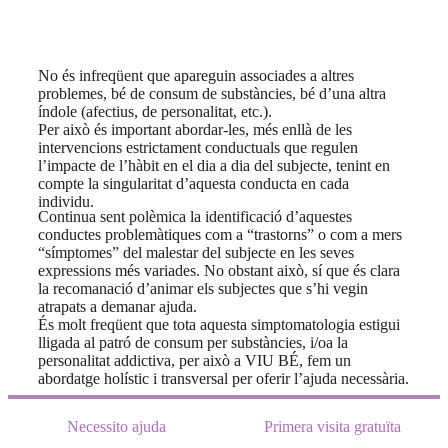
No és infreqüent que apareguin associades a altres
problemes, bé de consum de substàncies, bé d’una altra
índole (afectius, de personalitat, etc.).
Per això és important abordar-les, més enllà de les
intervencions estrictament conductuals que regulen
l’impacte de l’hàbit en el dia a dia del subjecte, tenint en
compte la singularitat d’aquesta conducta en cada
individu.
Continua sent polèmica la identificació d’aquestes
conductes problemàtiques com a “trastorns” o com a mers
“símptomes” del malestar del subjecte en les seves
expressions més variades. No obstant això, sí que és clara
la recomanació d’animar els subjectes que s’hi vegin
atrapats a demanar ajuda.
És molt freqüent que tota aquesta simptomatologia estigui
lligada al patró de consum per substàncies, i/oa la
personalitat addictiva, per això a VIU BÉ, fem un
abordatge holístic i transversal per oferir l’ajuda necessària.
Necessito ajuda
Primera visita gratuïta