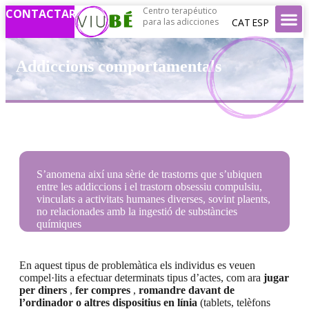
Centro terapéutico
CONTACTAR
CAT
ESP
para las adicciones
Addiccions comportamentals
S’anomena així una sèrie de trastorns que s’ubiquen
entre les addiccions i el trastorn obsessiu compulsiu,
vinculats a activitats humanes diverses, sovint plaents,
no relacionades amb la ingestió de substàncies
químiques
En aquest tipus de problemàtica els individus es veuen
compel·lits a efectuar determinats tipus d’actes, com ara
jugar
per diners
,
fer compres
,
romandre davant de
l’ordinador o altres dispositius en línia
(tablets, telèfons