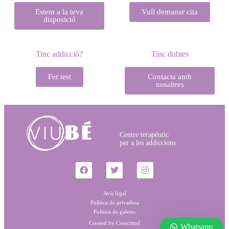
Estem a la teva
Vull demanar cita
disposició
Tinc addicció?
Tinc dubtes
Fer test
Contacta amb
nosaltres
Centre terapèutic
per a les addiccions
Avís legal
Política de privadesa
Política de galetes
Created by Creactitud
Whatsapp