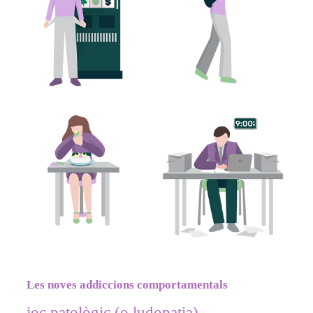
Les noves addiccions comportamentals
joc patològic (o ludopatia)