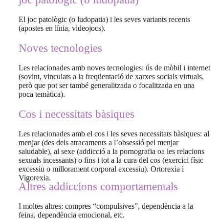
El joc patològic (o ludopatia) i les seves variants recents
(apostes en línia, videojocs).
Noves tecnologies
Les relacionades amb noves tecnologies: ús de mòbil i internet
(sovint, vinculats a la freqüentació de xarxes socials virtuals,
però que pot ser també generalitzada o focalitzada en una
poca temàtica).
Cos i necessitats bàsiques
Les relacionades amb el cos i les seves necessitats bàsiques: al
menjar (des dels atracaments a l’obsessió pel menjar
saludable), al sexe (addicció a la pornografia oa les relacions
sexuals incessants) o fins i tot a la cura del cos (exercici físic
excessiu o millorament corporal excessiu). Ortorexia i
Vigorexia.
Altres addiccions comportamentals
I moltes altres: compres “compulsives”, dependència a la
feina, dependència emocional, etc.