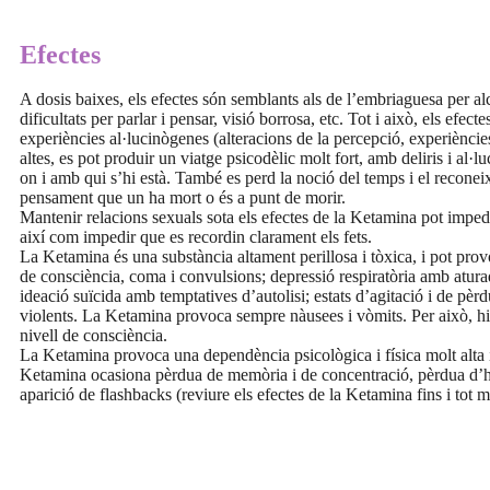
Efectes
A dosis baixes, els efectes són semblants als de l’embriaguesa per a
dificultats per parlar i pensar, visió borrosa, etc. Tot i això, els ef
experiències al·lucinògenes (alteracions de la percepció, experiències 
altes, es pot produir un viatge psicodèlic molt fort, amb deliris i al·
on i amb qui s’hi està. També es perd la noció del temps i el reconeix
pensament que un ha mort o és a punt de morir.
Mantenir relacions sexuals sota els efectes de la Ketamina pot impedi
així com impedir que es recordin clarament els fets.
La Ketamina és una substància altament perillosa i tòxica, i pot pr
de consciència, coma i convulsions; depressió respiratòria amb aturad
ideació suïcida amb temptatives d’autolisi; estats d’agitació i de p
violents. La Ketamina provoca sempre nàusees i vòmits. Per això, hi 
nivell de consciència.
La Ketamina provoca una dependència psicològica i física molt alta 
Ketamina ocasiona pèrdua de memòria i de concentració, pèrdua d’habi
aparició de flashbacks (reviure els efectes de la Ketamina fins i tot