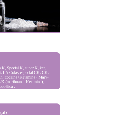
 K, Special K, super K, ket,
kat, LA Coke, especial CK, CK,
in (cocaïna+Ketamina), Mary-
a-K (marihuana+Ketamina),
codèlica .
gal: