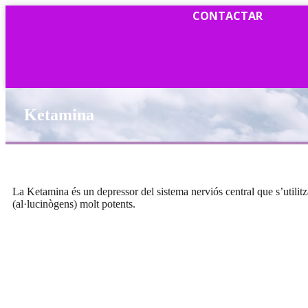
CONTACTAR
Ketamina
La Ketamina és un depressor del sistema nerviós central que s’utilitza
(al·lucinògens) molt potents.