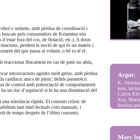
lcohol o sedants, amb pèrdua de coordinació i
ectes buscats pels consumidors de Ketamina són
d’estar fora del cos, de flotació, etc.). A dosis
lucinacions, perdent la noció de qui és un mateix i
ement del que passa al voltant, o bé es té el
r reaccionar físicament en cas de patir un abús,
ovocar intoxicacions agudes molt greus, amb pèrdua
Argot:
a cardíaca; atacs de pànic; deliris paranoics;
K, vitamina
èrdua de control amb potenciació de comportaments
keta, kit-
ha un risc d’aspiració si hi ha una disminució del
Calvin Kle
Kay, Mari
i una tolerància ràpida. El consum crònic de
heroïna psi
litats tant intel·lectuals com manuals, i
 molt de temps després de l’últim consum).
Marc le