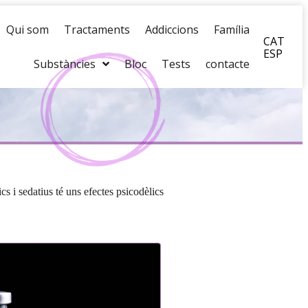
Qui som
Tractaments
Addiccions
Família
CAT
ESP
Substàncies
Bloc
Tests
contacte
s i sedatius té uns efectes psicodèlics