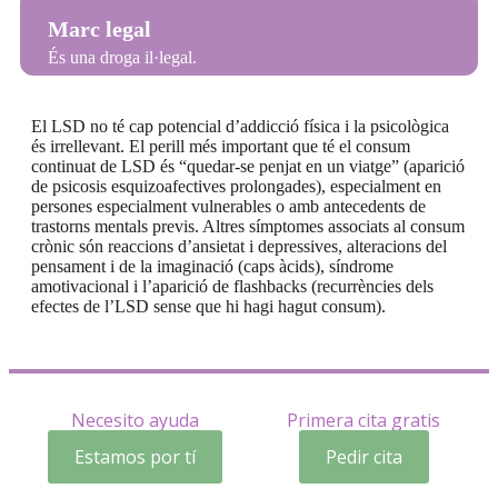
Marc legal
És una droga il·legal.
El LSD no té cap potencial d’addicció física i la psicològica
és irrellevant. El perill més important que té el consum
continuat de LSD és “quedar-se penjat en un viatge” (aparició
de psicosis esquizoafectives prolongades), especialment en
persones especialment vulnerables o amb antecedents de
trastorns mentals previs. Altres símptomes associats al consum
crònic són reaccions d’ansietat i depressives, alteracions del
pensament i de la imaginació (caps àcids), síndrome
amotivacional i l’aparició de flashbacks (recurrències dels
efectes de l’LSD sense que hi hagi hagut consum).
Necesito ayuda
Primera cita gratis
Estamos por tí
Pedir cita