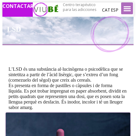
Centro terapéutico
CONTACTAR
CAT
ESP
para las adicciones
LSD
L’LSD és una substància al·lucinògena o psicodèlica que se
sintetitza a partir de l’àcid lisèrgic, que s’extreu d’un fong
(cornezuelo del sègol) que creix als cereals.
Es presenta en forma de pastilles o càpsules i de forma
líquida. Es pot trobar impregnat en paper absorbent, dividit en
petits quadrats que representen una dosi, que es posen sota la
llengua perquè es desfacin. És inodor, incolor i té un lleuger
sabor amarg.