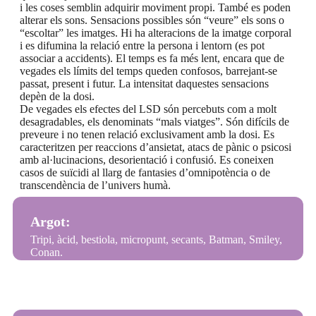
i les coses semblin adquirir moviment propi. També es poden
alterar els sons. Sensacions possibles són “veure” els sons o
“escoltar” les imatges. Hi ha alteracions de la imatge corporal
i es difumina la relació entre la persona i lentorn (es pot
associar a accidents). El temps es fa més lent, encara que de
vegades els límits del temps queden confosos, barrejant-se
passat, present i futur. La intensitat daquestes sensacions
depèn de la dosi.
De vegades els efectes del LSD són percebuts com a molt
desagradables, els denominats “mals viatges”. Són difícils de
preveure i no tenen relació exclusivament amb la dosi. Es
caracteritzen per reaccions d’ansietat, atacs de pànic o psicosi
amb al·lucinacions, desorientació i confusió. Es coneixen
casos de suïcidi al llarg de fantasies d’omnipotència o de
transcendència de l’univers humà.
Argot:
Tripi, àcid, bestiola, micropunt, secants, Batman, Smiley,
Conan.