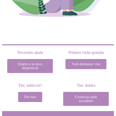
Necessito ajuda
Primera visita gratuïta
Estem a la teva
Vull demanar cita
disposició
Tinc addicció?
Tinc dubtes
Fer test
Contacta amb
nosaltres