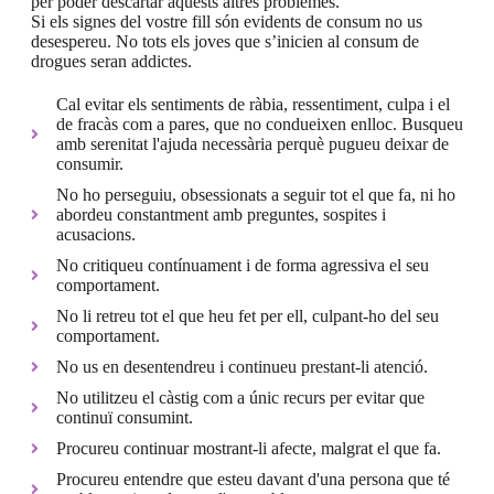
per poder descartar aquests altres problemes.
Si els signes del vostre fill són evidents de consum no us
desespereu. No tots els joves que s’inicien al consum de
drogues seran addictes.
Cal evitar els sentiments de ràbia, ressentiment, culpa i el
de fracàs com a pares, que no condueixen enlloc. Busqueu
amb serenitat l'ajuda necessària perquè pugueu deixar de
consumir.
No ho perseguiu, obsessionats a seguir tot el que fa, ni ho
abordeu constantment amb preguntes, sospites i
acusacions.
No critiqueu contínuament i de forma agressiva el seu
comportament.
No li retreu tot el que heu fet per ell, culpant-ho del seu
comportament.
No us en desentendreu i continueu prestant-li atenció.
No utilitzeu el càstig com a únic recurs per evitar que
continuï consumint.
Procureu continuar mostrant-li afecte, malgrat el que fa.
Procureu entendre que esteu davant d'una persona que té