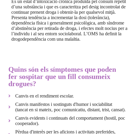
És un estat d’intoxicació crònica produïda pel consum repetit
d’una substància i que es caracteritza pel desig incontrolat de
continuar prenent droga i obtenir-la per qualsevol mitjà.
Presenta tendència a incrementar la dosi (tolerància),
dependència física i generalment psicològica, amb síndrome
d’abstinència per retirada de droga, i efectes molt nocius per a
l’individu i al seu entorn sociolaboral. L’OMS ha definit la
drogodependència com una malaltia.
Quins són els símptomes que poden
fer sospitar que un fill consumeix
drogues?
Canvis en el rendiment escolar.
Canvis manifestos i sostinguts d'humor i sociabilitat
(tancat en si mateix, poc comunicatiu, distant, trist, cansat).
Canvis evidents i continuats del comportament (hostil, poc
cooperador).
Pèrdua d'interès per les aficions i activitats preferides,