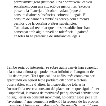
permissivitat gens justificat. Una “borratxera” es veu
socialment com una situació de menor risc (excepte
potser a la “barreja d’alcohol i volant”) que el
consum d’altres substàncies, sobretot il·legals. El
consum de cànnabis també es percep com a menys
perillós que la cocaïna o altres substàncies.
Tot i això, cal recordar que totes les addiccions han
començat amb algun nivell de tolerància, i gairebé
en totes hi ha presència de substàncies legals.
També seria bo interrogar-se sobre quins canvis han aparegut
a la nostra cultura que poden estar influint en l’augment de
l’ús de drogues. Tot i que cal una anàlisi més complexa per
aprofundir en aquest tema podríem citar com a factors
observables, entre d’altres: la incapacitat de tolerar la
frustració, la recerca constant del plaer encara que sigui efímer
i superficial, la manca de motivació per qualsevol activitat que
no sigui estar en constant moviment, no deixar espai per a un
“avorriment” que permeti la reflexió i la recerca de les pròpies
necessitats i interessos, valorar més allò que s’ha que allò que