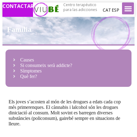
Centro terapéutico
CONTACTAR
CAT
ESP
para las adicciones
Família
Causes
Si consumeix serà addicte?
Símptomes
Què fer?
Els joves s’acosten al món de les drogues a edats cada cop
més primerenques. El cànnabis i lalcohol són les drogues
diniciació al consum. Molt sovint es barregen diverses
substàncies (policonsum), gairebé sempre en situacions de
lleure.