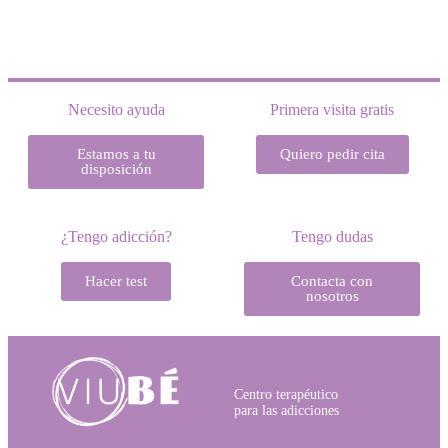
Necesito ayuda
Primera visita gratis
Estamos a tu
Quiero pedir cita
disposición
¿Tengo adicción?
Tengo dudas
Hacer test
Contacta con
nosotros
Centro terapéutico
para las adicciones