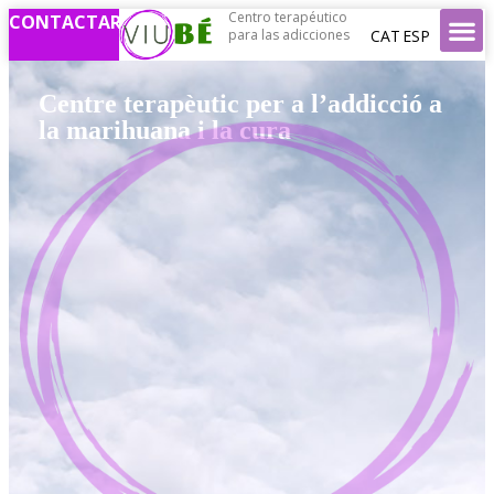
Centro terapéutico
CONTACTAR
CAT
ESP
para las adicciones
Centre terapèutic per a l’addicció a
la marihuana i la cura