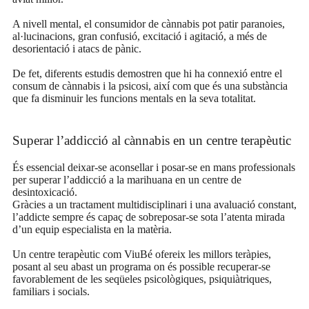
A nivell mental, el consumidor de cànnabis pot patir paranoies,
al·lucinacions, gran confusió, excitació i agitació, a més de
desorientació i atacs de pànic.
De fet, diferents estudis demostren que hi ha connexió entre el
consum de cànnabis i la psicosi, així com que és una substància
que fa disminuir les funcions mentals en la seva totalitat.
Superar l’addicció al cànnabis en un centre terapèutic
És essencial deixar-se aconsellar i posar-se en mans professionals
per superar l’addicció a la marihuana en un centre de
desintoxicació.
Gràcies a un tractament multidisciplinari i una avaluació constant,
l’addicte sempre és capaç de sobreposar-se sota l’atenta mirada
d’un equip especialista en la matèria.
Un centre terapèutic com ViuBé ofereix les millors teràpies,
posant al seu abast un programa on és possible recuperar-se
favorablement de les seqüeles psicològiques, psiquiàtriques,
familiars i socials.