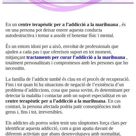
En un
centre terapèutic per a l’addicció a la marihuana
, és
on una persona pot deixar enrere aquesta conducta
autodestructiva i tornar a assolir el benestar físic i mental.
És un entorn idoni per a això, envoltat de professionals que
ajuden a cada pas i que ofereixen suport en tot moment,
mitjançant
tractaments per curar l’addicció a la marihuana
,
totalment personalitzats i compromesos amb les persones que ho
necessitin.
La família de l’addicte també és clau en el procés de recuperació.
Fins i tot quan hi ha situacions de negació de l’existència d’un
problema d’addiccions, cosa que passa sovint, és determinant per
detectar la malaltia i contactar amb un suport especialitzat en un
centre terapèutic per a l’addicció a la marihuana
. En cas
contrari, la persona afectada podria patir conseqüències molt
greus i, fins i tot, irreversibles.
Els addictes als porros solen tenir uns símptomes força clars per
identificar aquesta addicció, com a gran apatia davant de
diferents activitats que abans desenvolupava amb normalitat,