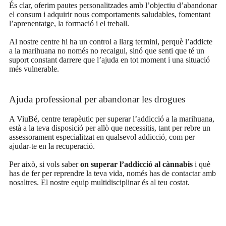
És clar, oferim pautes personalitzades amb l’objectiu d’abandonar
el consum i adquirir nous comportaments saludables, fomentant
l’aprenentatge, la formació i el treball.
Al nostre centre hi ha un control a llarg termini, perquè l’addicte
a la marihuana no només no recaigui, sinó que senti que té un
suport constant darrere que l’ajuda en tot moment i una situació
més vulnerable.
Ajuda professional per abandonar les drogues
A ViuBé, centre terapèutic per superar l’addicció a la marihuana,
està a la teva disposició per allò que necessitis, tant per rebre un
assessorament especialitzat en qualsevol addicció, com per
ajudar-te en la recuperació.
Per això, si vols saber
on superar l’addicció al cànnabis
i què
has de fer per reprendre la teva vida, només has de contactar amb
nosaltres. El nostre equip multidisciplinar és al teu costat.