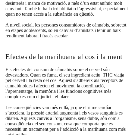
desinterès i manca de motivació, a més d’un estat anímic molt
canviant. També hi ha la irritabilitat o l’agressivitat, especialment
quan no tenen accés a la substància en qüestió.
A nivell social, les persones consumidores de cànnabis, sobretot
en etapes adolescents, solen canviar d’amistats i tenir un baix
rendiment laboral i fracàs escolar.
Efectes de la marihuana al cos i la ment
Els efectes del consum de cànnabis sobre el cervell són
devastadors.
Quan es fuma, el seu ingredient actiu, THC viatja
pel cervell i la resta del cos. Aquest s’adhereix als receptors de
cannabinoides i afecten el moviment, la coordinació,
l’aprenentatge, la memòria i les funcions cognitives més
complexes com el judici i el plaer.
Les conseqüències van més enllà, ja que el ritme cardíac
s’accelera, la pressió arterial augmenta i els vasos sanguinis es
dilaten. Aquests canvis a l’organisme, sens dubte, són com a
conseqüència del seu consum, cosa que comporta que es
necessiti un tractament per a l’addicció a la marihuana com més
aviat millor.