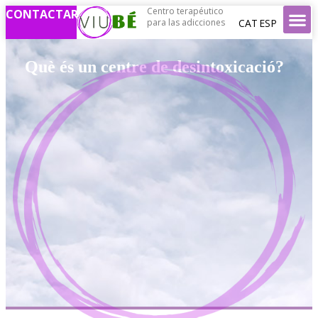
Centro terapéutico
CONTACTAR
CAT
ESP
para las adicciones
Què és un centre de desintoxicació?