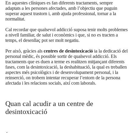
En aquestes clíniques es fan diferents tractaments, sempre
adaptats a les persones afectades, amb l’objectiu que puguin
superar aquest trastorn i, amb ajuda professional, tornar a la
normalitat.
Cal recordar que qualsevol addicció suposa tenir molts problemes
a nivell familiar, de salut i econòmics i que, si no es tracten a
temps, el desenllaç pot ser molt negatiu.
Per això, gràcies als
centres de desintoxicació
ia la dedicació del
personal mèdic, és possible sortir de qualsevol addicció. Els
tractaments que es duen a terme es realitzen mitjançant diferents
fases, com la desintoxicació, la deshabituació, la qual es treballen
aspectes més psicològics i de desenvolupament personal, i la
reinserció, on trobem intentar recuperar l’entorn de la persona
afectada i les relacions socials, així com laborals.
Quan cal acudir a un centre de
desintoxicació