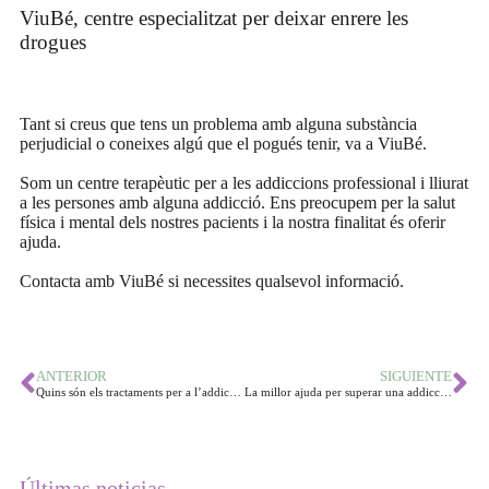
ViuBé, centre especialitzat per deixar enrere les
drogues
Tant si creus que tens un problema amb alguna substància
perjudicial o coneixes algú que el pogués tenir, va a ViuBé.
Som un centre terapèutic per a les addiccions professional i lliurat
a les persones amb alguna addicció. Ens preocupem per la salut
física i mental dels nostres pacients i la nostra finalitat és oferir
ajuda.
Contacta amb ViuBé si necessites qualsevol informació.
ANTERIOR
SIGUIENTE
Quins són els tractaments per a l’addicció a l’alcohol?
La millor ajuda per superar una addicció a Mataró
Últimas noticias