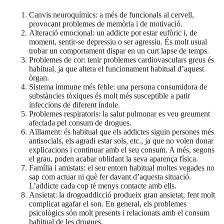
Canvis neuroquímics: a més de funcionals al cervell,
provocant problemes de memòria i de motivació.
Alteració emocional: un addicte pot estar eufòric i, de
moment, sentir-se depressiu o ser agressiu. És molt usual
trobar un comportament dispar en un curt lapse de temps.
Problemes de cor: tenir problemes cardiovasculars greus és
habitual, ja que altera el funcionament habitual d’aquest
òrgan.
Sistema immune més feble: una persona consumidora de
substàncies tòxiques és molt més susceptible a patir
infeccions de diferent índole.
Problemes respiratoris: la salut pulmonar es veu greument
afectada pel consum de drogues.
Aïllament: és habitual que els addictes siguin persones més
antisocials, els agradi estar sols, etc., ja que no volen donar
explicacions i continuar amb el seu consum. A més, segons
el grau, poden acabar oblidant la seva aparença física.
Família i amistats: el seu entorn habitual moltes vegades no
sap com actuar ni què fer davant d’aquesta situació.
L’addicte cada cop té menys contacte amb ells.
Ansietat: la drogoaddicció produeix gran ansietat, fent molt
complicat agafar el son. En general, els problemes
psicològics són molt presents i relacionats amb el consum
habitual de les drogues.