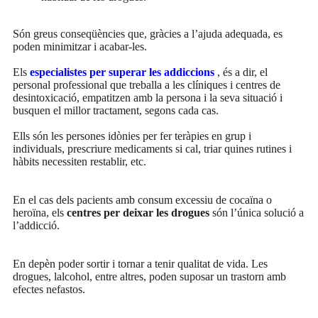
Són greus conseqüències que, gràcies a l’ajuda adequada, es
poden minimitzar i acabar-les.
Els
especialistes per superar les addiccions
, és a dir, el
personal professional que treballa a les clíniques i centres de
desintoxicació, empatitzen amb la persona i la seva situació i
busquen el millor tractament, segons cada cas.
Ells són les persones idònies per fer teràpies en grup i
individuals, prescriure medicaments si cal, triar quines rutines i
hàbits necessiten restablir, etc.
En el cas dels pacients amb consum excessiu de cocaïna o
heroïna, els
centres per deixar les drogues
són l’única solució a
l’addicció.
En depèn poder sortir i tornar a tenir qualitat de vida. Les
drogues, lalcohol, entre altres, poden suposar un trastorn amb
efectes nefastos.