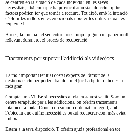
se centren en la situació de cada individu i en les seves
necessitats, així com què ha provocat aquesta addicció i quins
factors podrien fer que tornés a recaure. Tot això, amb la intenció
d’oferir les millors eines emocionals i poder-les utilitzar quan es
requereixi.
A més, la família i el seu entorn més proper juguen un paper molt
rellevant durant tot el procés de recuperació.
Tractaments per superar l’addicció als videojocs
És molt important tenir al costat experts de l’àmbit de la
desintoxicació per poder abandonar el joc i adquirir el benestar
més gran.
Compte amb ViuBé si necessites ajuda en aquest sentit. Som un
centre terapèutic per a les addiccions, on oferim tractaments
totalment a mida. Donem un suport continuat i integral, amb
l’objectiu que qui ho necessiti es pugui recuperar com més aviat
millor.
Estem a la teva disposició. T´oferim ajuda professional en tot