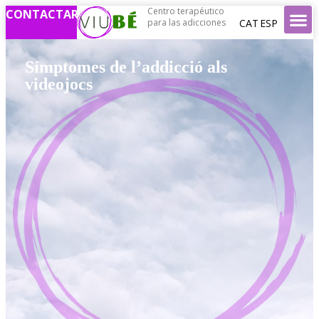
Centro terapéutico
CONTACTAR
CAT
ESP
para las adicciones
Símptomes de l’addicció als
videojocs