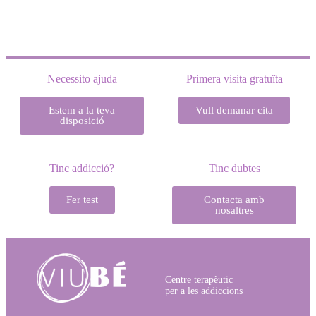
Necessito ajuda
Primera visita gratuïta
Estem a la teva
Vull demanar cita
disposició
Tinc addicció?
Tinc dubtes
Fer test
Contacta amb
nosaltres
Centre terapèutic
per a les addiccions