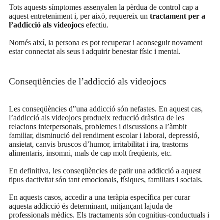
Tots aquests símptomes assenyalen la pèrdua de control cap a
aquest entreteniment i, per això, requereix un
tractament per a
l’addicció als videojocs
efectiu.
Només així, la persona es pot recuperar i aconseguir novament
estar connectat als seus i adquirir benestar físic i mental.
Conseqüències de l’addicció als videojocs
Les conseqüències d‟una addicció són nefastes. En aquest cas,
l’addicció als videojocs produeix reducció dràstica de les
relacions interpersonals, problemes i discussions a l’àmbit
familiar, disminució del rendiment escolar i laboral, depressió,
ansietat, canvis bruscos d’humor, irritabilitat i ira, trastorns
alimentaris, insomni, mals de cap molt freqüents, etc.
En definitiva, les conseqüències de patir una addicció a aquest
tipus dactivitat són tant emocionals, físiques, familiars i socials.
En aquests casos, accedir a una teràpia específica per curar
aquesta addicció és determinant, mitjançant lajuda de
professionals mèdics. Els tractaments són cognitius-conductuals i