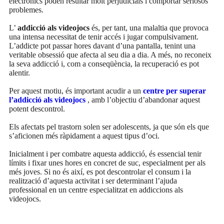
electrònics poden resultar molt perjudicials i comportar seriosos
problemes.
L’
addicció als videojocs
és, per tant, una malaltia que provoca
una intensa necessitat de tenir accés i jugar compulsivament.
L’addicte pot passar hores davant d’una pantalla, tenint una
veritable obsessió que afecta al seu dia a dia. A més, no reconeix
la seva addicció i, com a conseqüència, la recuperació es pot
alentir.
Per aquest motiu, és important acudir a un
centre per superar
l’addicció als videojocs
, amb l’objectiu d’abandonar aquest
potent descontrol.
Els afectats pel trastorn solen ser adolescents, ja que són els que
s’aficionen més ràpidament a aquest tipus d’oci.
Inicialment i per combatre aquesta addicció, és essencial tenir
límits i fixar unes hores en concret de suc, especialment per als
més joves. Si no és així, es pot descontrolar el consum i la
realització d’aquesta activitat i ser determinant l’ajuda
professional en un centre especialitzat en addiccions als
videojocs.